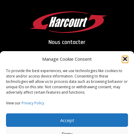
Nous contacter
Manage Cookie Consent
To provide the best experiences, we use technologies like cookies to
store and/or access device information. Consenting to these
ITAR Registered
technologies will allow us to process data such as browsing behavior or
unique IDs on this site. Not consenting or withdrawing consent, may
adversely affect certain features and functions.
ISO Certified
9001:2015
View our
Privacy Policy
Copyright Harcourt Industrial 2026, Tous droits réservés
Accept
Conditions générales du fournisseur
Conditions générales d'achat
Deny