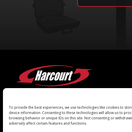
To provide the best experiences, we use technologies like cookies to sto
device information. Consenting to these technologies will allow us to pro
browsing behavior or unique IDs on this site. Not consenting or withdraw
adversely affect certain features and functions.