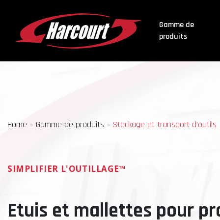
Gamme de
produits
Home
»
Gamme de produits
»
Stockage et transport d’outils
SIMPLIFIER L'OUTILLAGE™
Etuis et mallettes pour p