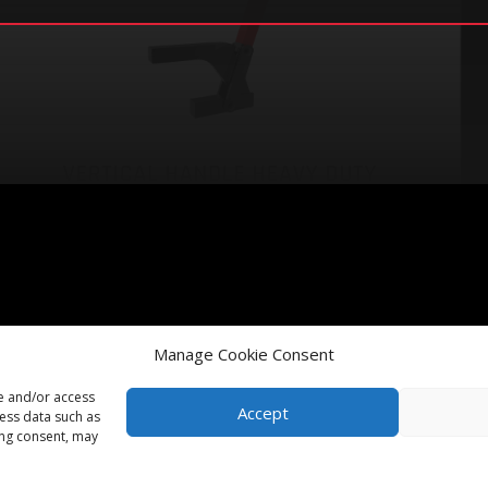
Manage Cookie Consent
re and/or access
Accept
cess data such as
ing consent, may