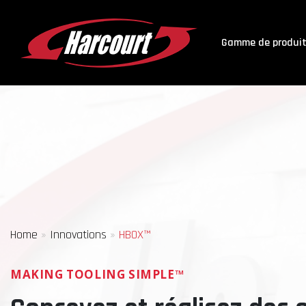
Gamme de produi
Home
»
Innovations
»
HBOX™
MAKING TOOLING SIMPLE™