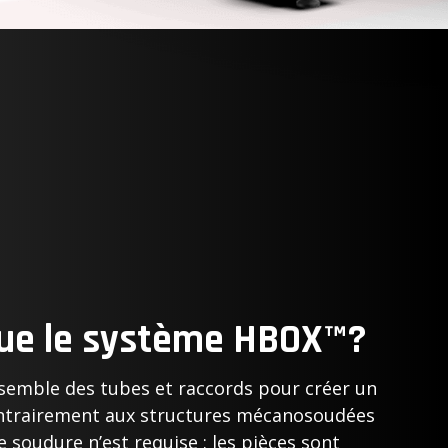
que le système HBOX™?
emble des tubes et raccords pour créer un
ontrairement aux structures mécanosoudées
e soudure n’est requise : les pièces sont